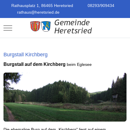
Rathausplatz 1, 86465 Heretsried
08293/909434
rathaus@heretsried.de
Mobile Menu Toggle
Burgstall Kirchberg
Burgstall auf dem Kirchberg
beim Eglesee
Die ehemalige Burg auf dem „Kirchberg" liegt auf einem