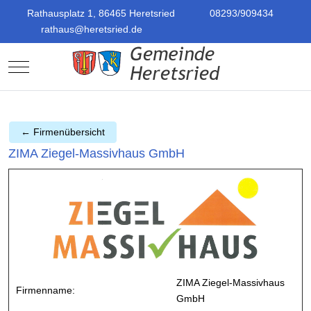
Rathausplatz 1, 86465 Heretsried
08293/909434
rathaus@heretsried.de
Mobile Menu Toggle
← Firmenübersicht
ZIMA Ziegel-Massivhaus GmbH
ZIMA Ziegel-Massivhaus
Firmenname:
GmbH