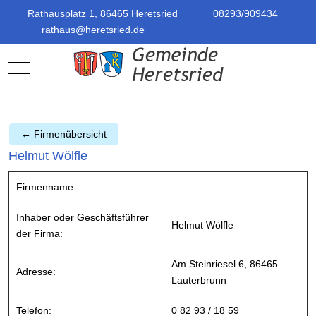
Rathausplatz 1, 86465 Heretsried
08293/909434
rathaus@heretsried.de
Mobile Menu Toggle
← Firmenübersicht
Helmut Wölfle
Firmenname:
Inhaber oder Geschäftsführer
Helmut Wölfle
der Firma:
Am Steinriesel 6, 86465
Adresse:
Lauterbrunn
Telefon:
0 82 93 / 18 59