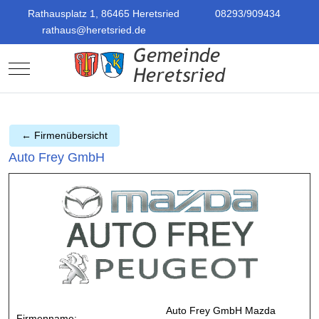
Rathausplatz 1, 86465 Heretsried
08293/909434
rathaus@heretsried.de
Mobile Menu Toggle
← Firmenübersicht
Auto Frey GmbH
Auto Frey GmbH Mazda
Firmenname: