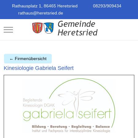
Rathausplatz 1, 86465 Heretsried
08293/909434
rathaus@heretsried.de
Mobile Menu Toggle
← Firmenübersicht
Kinesiologie Gabriela Seifert