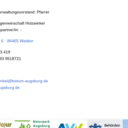
erwaltungsvorstand: Pfarrer
ngemeinschaft Holzwinkel
artner/in: -
 6 · 86465 Welden
93 419
293 9518721
inkel@bistum-augsburg.de
ugsburg.de