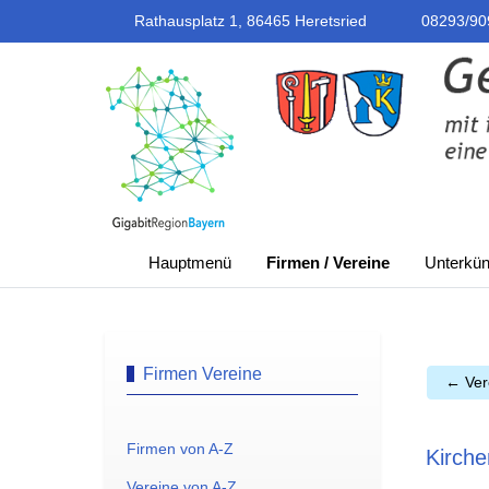
Rathausplatz 1, 86465 Heretsried
08293/90
Hauptmenü
Firmen / Vereine
Unterkün
Firmen Vereine
← Ver
Firmen von A-Z
Kirche
Vereine von A-Z