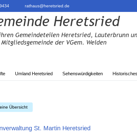
9434
rathaus@heretsried.de
fte
Umland Heretsried
Sehenswürdigkeiten
Historische
eine Übersicht
nverwaltung St. Martin Heretsried