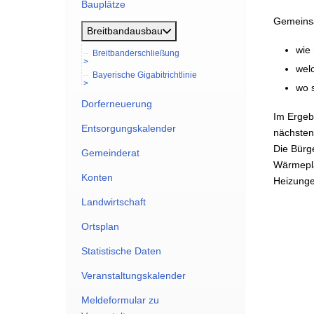
Bauplätze
Gemeinsa
Breitbandausbau
wie
Breitbanderschließung
wel
Bayerische Gigabitrichtlinie
wo 
Dorferneuerung
Im Ergeb
Entsorgungskalender
nächsten
Die Bürg
Gemeinderat
Wärmepla
Konten
Heizunge
Landwirtschaft
Ortsplan
Statistische Daten
Veranstaltungskalender
Meldeformular zu