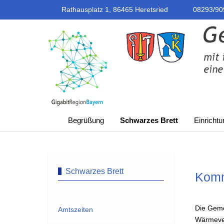
Rathausplatz 1, 86465 Heretsried
08293/90
Begrüßung
Schwarzes Brett
Einricht
Schwarzes Brett
Komm
Die Geme
Amtszeiten
Wärmever